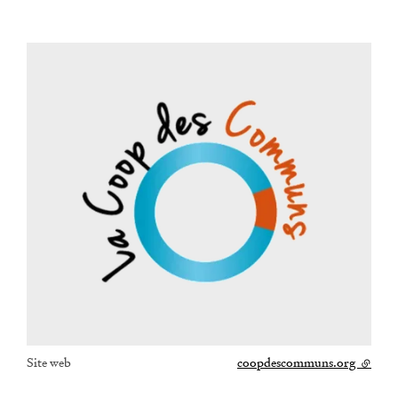
Site web
coopdescommuns.org
- lien e