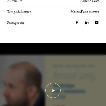
Auteur·ice
Arnaud Levy
Temps de lecture
moins d'une minute
Partager sur
Lancer la vidéo - Confér